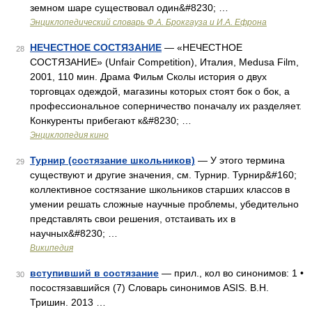
земном шаре существовал один&#8230; …
Энциклопедический словарь Ф.А. Брокгауза и И.А. Ефрона
НЕЧЕСТНОЕ СОСТЯЗАНИЕ
— «НЕЧЕСТНОЕ
28
СОСТЯЗАНИЕ» (Unfair Competition), Италия, Medusa Film,
2001, 110 мин. Драма Фильм Сколы история о двух
торговцах одеждой, магазины которых стоят бок о бок, а
профессиональное соперничество поначалу их разделяет.
Конкуренты прибегают к&#8230; …
Энциклопедия кино
Турнир (состязание школьников)
— У этого термина
29
существуют и другие значения, см. Турнир. Турнир&#160;
коллективное состязание школьников старших классов в
умении решать сложные научные проблемы, убедительно
представлять свои решения, отстаивать их в
научных&#8230; …
Википедия
вступивший в состязание
— прил., кол во синонимов: 1 •
30
посостязавшийся (7) Словарь синонимов ASIS. В.Н.
Тришин. 2013 …