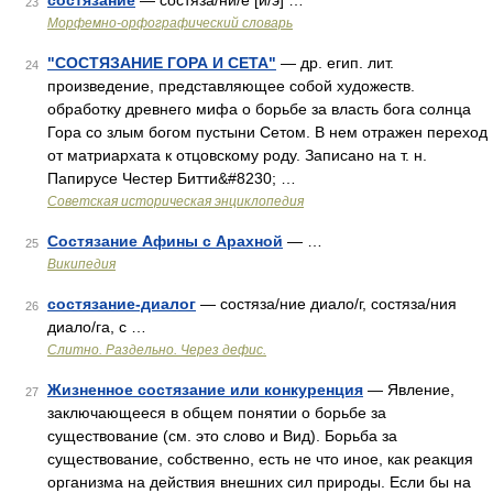
состязание
— состяза/ни/е [й/э] …
23
Морфемно-орфографический словарь
"СОСТЯЗАНИЕ ГОРА И СЕТА"
— др. егип. лит.
24
произведение, представляющее собой художеств.
обработку древнего мифа о борьбе за власть бога солнца
Гора со злым богом пустыни Сетом. В нем отражен переход
от матриархата к отцовскому роду. Записано на т. н.
Папирусе Честер Битти&#8230; …
Советская историческая энциклопедия
Состязание Афины с Арахной
— …
25
Википедия
состязание-диалог
— состяза/ние диало/г, состяза/ния
26
диало/га, с …
Слитно. Раздельно. Через дефис.
Жизненное состязание или конкуренция
— Явление,
27
заключающееся в общем понятии о борьбе за
существование (см. это слово и Вид). Борьба за
существование, собственно, есть не что иное, как реакция
организма на действия внешних сил природы. Если бы на